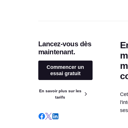
Lancez-vous dès
E
maintenant.
ma
m
Commencer un
essai gratuit
c
En savoir plus sur les
Cet
tarifs
l'i
ses