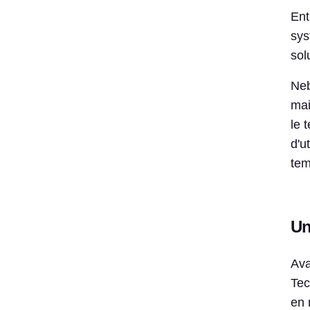
Ent
sys
sol
Neb
mai
le 
d'u
tem
Un
Ava
Tec
en 