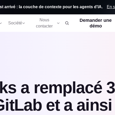
En s
st arrivé : la couche de contexte pour les agents d'IA.
Nous
Demander une
Société
démo
contacter
s a remplacé 3
GitLab et a ains