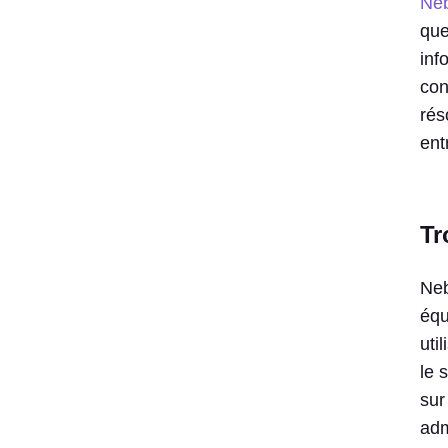
Neb
que
inf
con
rés
ent
Tr
Neb
équ
uti
le 
sur
adm