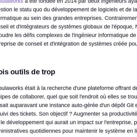
ulaworks
a été fondée en 2014 par deux ingénieurs ayan
stion le statu quo du développement de logiciels et de la
ormatique au sein des grandes entreprises. Contraireme
seil et d'intégrateurs de systèmes globaux de l'époque
oudre les défis complexes de l'ingénieur informatique de
reprise de conseil et d'intégration de systèmes créée po
ois outils de trop
ulaworks était à la recherche d'une plateforme offrant d
ipes de collaborer, quel que soit l'endroit où elles se t
lisait auparavant une instance auto-gérée d'un dépôt Git 
suivi des tickets. Son objectif ? Augmenter sa productivité
 le développement qui aurait un impact sur l'entreprise, 
inistratives quotidiennes pour maintenir le système en l