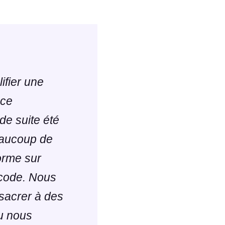
ifier une
nce
de suite été
eaucoup de
orme sur
 code. Nous
sacrer à des
ou nous