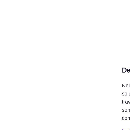
De
Neb
sol
tra
son
com