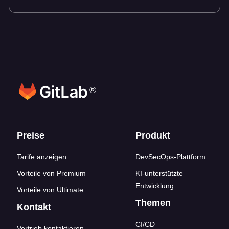
®
Footer-Links
Preise
Produkt
Tarife anzeigen
DevSecOps-Plattform
Vorteile von Premium
KI-unterstützte
Entwicklung
Vorteile von Ultimate
Themen
Kontakt
CI/CD
Vertrieb kontaktieren