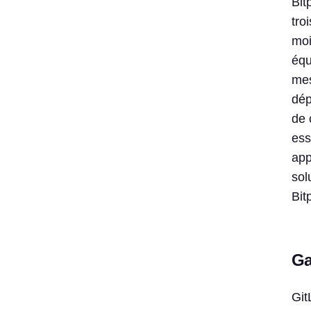
Bit
tro
moi
équ
mes
dép
de 
ess
app
sol
Bit
Ga
Git