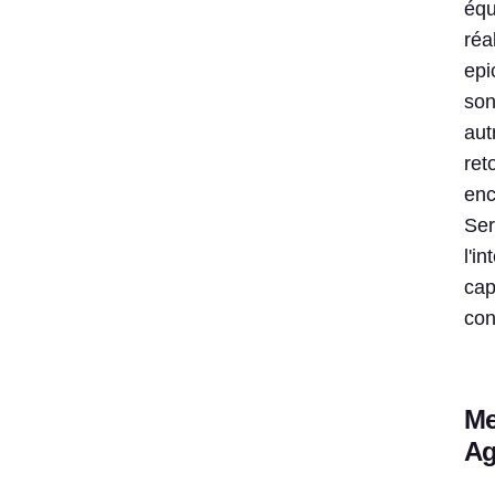
équ
réa
epi
son
aut
ret
enc
Ser
l'i
cap
con
Me
Ag