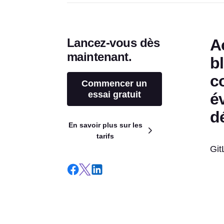
Lancez-vous dès
A
maintenant.
b
c
Commencer un
essai gratuit
é
d
En savoir plus sur les
tarifs
Git