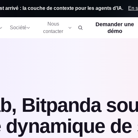
En s
st arrivé : la couche de contexte pour les agents d'IA.
Nous
Demander une
Société
démo
contacter
b, Bitpanda sout
e dynamique de