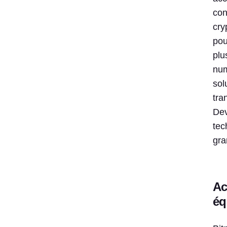
con
cry
pou
plu
num
sol
tra
Dev
tec
gra
Ac
éq