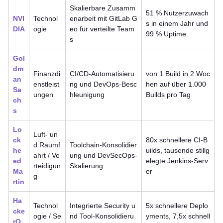
Skalierbare Zusamm
51 % Nutzerzuwach
NVI
Technol
enarbeit mit GitLab G
s in einem Jahr und
DIA
ogie
eo für verteilte Team
99 % Uptime
s
Gol
dm
Finanzdi
CI/CD-Automatisieru
von 1 Build in 2 Woc
an
enstleist
ng und DevOps-Besc
hen auf über 1.000
Sa
ungen
hleunigung
Builds pro Tag
ch
s
Lo
Luft- un
ck
80x schnellere CI-B
d Raumf
Toolchain-Konsolidier
he
uilds, tausende stillg
ahrt / Ve
ung und DevSecOps-
ed
elegte Jenkins-Serv
rteidigun
Skalierung
Ma
er
g
rtin
Ha
Technol
Integrierte Security u
5x schnellere Deplo
cke
ogie / Se
nd Tool-Konsolidieru
yments, 7,5x schnell
rO