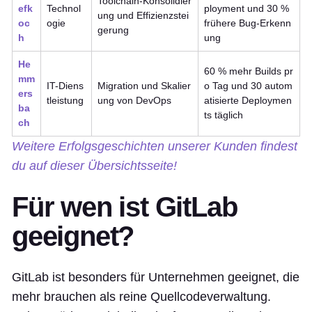
Toolchain-Konsolidier
efk
Technol
ployment und 30 %
ung und Effizienzstei
oc
ogie
frühere Bug-Erkenn
gerung
h
ung
He
60 % mehr Builds pr
mm
IT-Diens
Migration und Skalier
o Tag und 30 autom
ers
tleistung
ung von DevOps
atisierte Deploymen
ba
ts täglich
ch
Weitere Erfolgsgeschichten unserer Kunden findest
du auf dieser Übersichtsseite!
Für wen ist GitLab
geeignet?
GitLab ist besonders für Unternehmen geeignet, die
mehr brauchen als reine Quellcodeverwaltung.