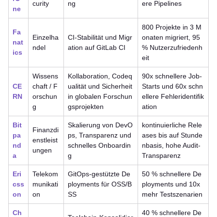
curity
ng
ere Pipelines
ne
800 Projekte in 3 M
Fa
Einzelha
CI-Stabilität und Migr
onaten migriert, 95
nat
ndel
ation auf GitLab CI
% Nutzerzufriedenh
ics
eit
Wissens
Kollaboration, Codeq
90x schnellere Job-
CE
chaft / F
ualität und Sicherheit
Starts und 60x schn
RN
orschun
in globalen Forschun
ellere Fehleridentifik
g
gsprojekten
ation
Bit
Skalierung von DevO
kontinuierliche Rele
Finanzdi
pa
ps, Transparenz und
ases bis auf Stunde
enstleist
nd
schnelles Onboardin
nbasis, hohe Audit-
ungen
a
g
Transparenz
Eri
Telekom
GitOps-gestützte De
50 % schnellere De
css
munikati
ployments für OSS/B
ployments und 10x
on
on
SS
mehr Testszenarien
Ch
40 % schnellere De