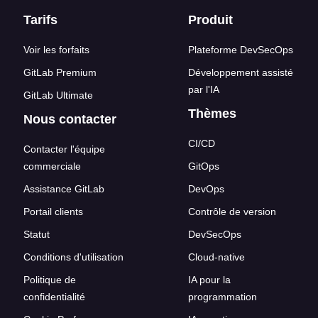
Liens en bas de page
Tarifs
Produit
Voir les forfaits
Plateforme DevSecOps
GitLab Premium
Développement assisté
par l'IA
GitLab Ultimate
Thèmes
Nous contacter
CI/CD
Contacter l'équipe
commerciale
GitOps
Assistance GitLab
DevOps
Portail clients
Contrôle de version
Statut
DevSecOps
Conditions d'utilisation
Cloud-native
Politique de
IA pour la
confidentialité
programmation