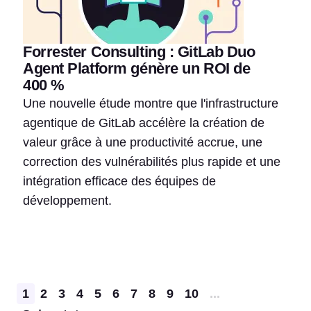
Forrester Consulting : GitLab Duo
Agent Platform génère un ROI de
400 %
Une nouvelle étude montre que l'infrastructure
agentique de GitLab accélère la création de
valeur grâce à une productivité accrue, une
correction des vulnérabilités plus rapide et une
intégration efficace des équipes de
développement.
Pagination
1
2
3
4
5
6
7
8
9
10
...